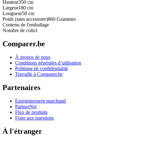
Hauteur
350 cm
Largeur
180 cm
Longueur
50 cm
Poids (sans accessoire)
860 Grammes
Contenu de l'emballage
Nombre de colis
1
Comparer.be
À propos de nous
Conditions générales d’utilisation
Politique de confidentialité
Travaille à Comparer.be
Partenaires
Enregistrement marchand
PartnerNet
Flux de produits
Foire aux questions
À l'étranger