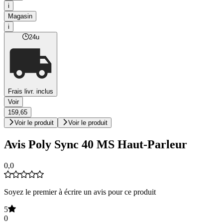
i
Magasin
i
24u
Frais livr. inclus
Voir
159,65
Voir le produit
Voir le produit
Avis Poly Sync 40 MS Haut-Parleur
0,0
Soyez le premier à écrire un avis pour ce produit
5
0