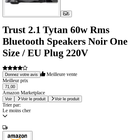
5
Trust 2.1 Tytan 60w Rms
Bluetooth Speakers Noir One
Size / EU Plug 220V
Meilleure vente
Donnez votre avis
Meilleur prix
71,00
Amazon Marketplace
Voir
Voir le produit
Voir le produit
Trier par:
Le moins cher