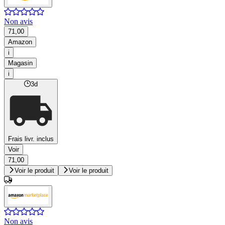
Non avis
71,00
Amazon
i
Magasin
i
3d
Frais livr. inclus
Voir
71,00
Voir le produit
Voir le produit
Non avis