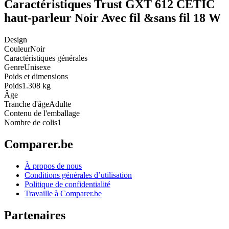
Caractéristiques Trust GXT 612 CETIC
haut-parleur Noir Avec fil &sans fil 18 W
Design
Couleur
Noir
Caractéristiques générales
Genre
Unisexe
Poids et dimensions
Poids
1.308 kg
Âge
Tranche d'âge
Adulte
Contenu de l'emballage
Nombre de colis
1
Comparer.be
À propos de nous
Conditions générales d’utilisation
Politique de confidentialité
Travaille à Comparer.be
Partenaires