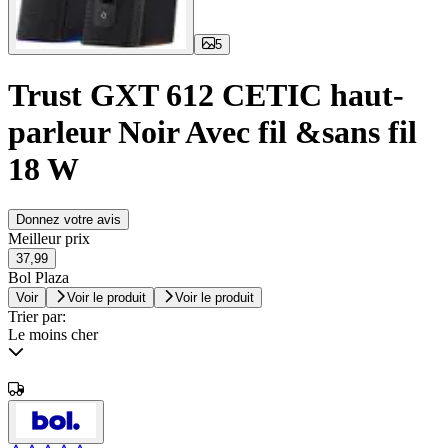
5
Trust GXT 612 CETIC haut-
parleur Noir Avec fil &sans fil
18 W
Donnez votre avis
Meilleur prix
37,99
Bol Plaza
Voir
Voir le produit
Voir le produit
Trier par:
Le moins cher