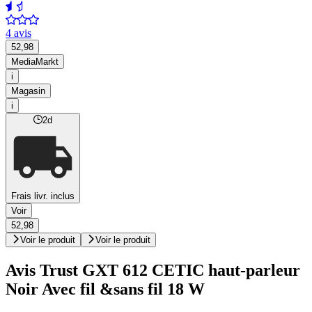
4 avis
52,98
MediaMarkt
i
Magasin
i
2d
Frais livr. inclus
Voir
52,98
Voir le produit
Voir le produit
Avis Trust GXT 612 CETIC haut-parleur
Noir Avec fil &sans fil 18 W