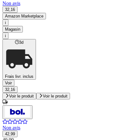
Non avis
32,16
Amazon Marketplace
i
Magasin
i
3d
Frais livr. inclus
Voir
32,16
Voir le produit
Voir le produit
Non avis
42,99
49,99