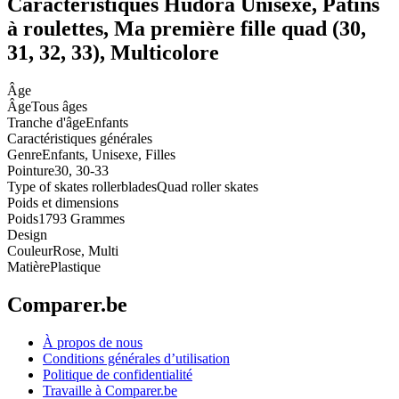
Caractéristiques Hudora Unisexe, Patins
à roulettes, Ma première fille quad (30,
31, 32, 33), Multicolore
Âge
Âge
Tous âges
Tranche d'âge
Enfants
Caractéristiques générales
Genre
Enfants, Unisexe, Filles
Pointure
30, 30-33
Type of skates rollerblades
Quad roller skates
Poids et dimensions
Poids
1793 Grammes
Design
Couleur
Rose, Multi
Matière
Plastique
Comparer.be
À propos de nous
Conditions générales d’utilisation
Politique de confidentialité
Travaille à Comparer.be