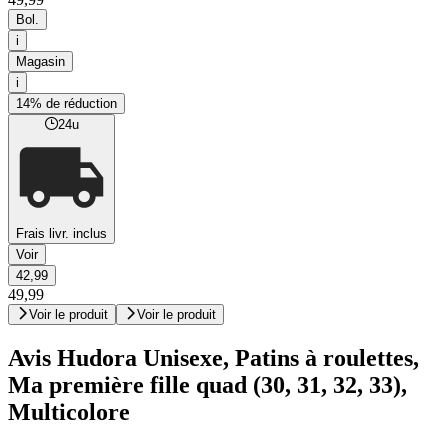
Bol.
i
Magasin
i
14% de réduction
24u
Frais livr. inclus
Voir
42,99
49,99
Voir le produit
Voir le produit
Avis Hudora Unisexe, Patins à roulettes,
Ma première fille quad (30, 31, 32, 33),
Multicolore