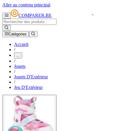
Aller au contenu principal
COMPARER.BE
Catégories
Accueil
/
...
/
Jouets
/
Jouets D'Extérieur
/
Jeu D'Extérieur