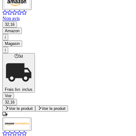
Non avis
32,16
Amazon
i
Magasin
i
3d
Frais livr. inclus
Voir
32,16
Voir le produit
Voir le produit