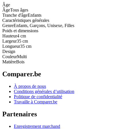
Âge
Âge
Tous âges
Tranche d'âge
Enfants
Caractéristiques générales
Genre
Enfants, Garçons, Unisexe, Filles
Poids et dimensions
Hauteur
4 cm
Largeur
35 cm
Longueur
35 cm
Design
Couleur
Multi
Matière
Bois
Comparer.be
À propos de nous
Conditions générales d’utilisation
Politique de confidentialité
Travaille à Comparer.be
Partenaires
Enregistrement marchand