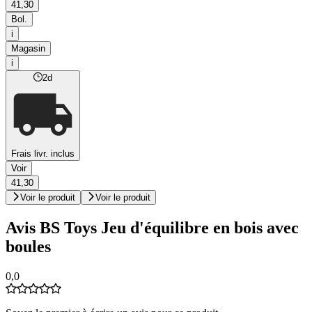
41,30
Bol.
i
Magasin
i
2d
Frais livr. inclus
Voir
41,30
Voir le produit
Voir le produit
Avis BS Toys Jeu d'équilibre en bois avec
boules
0,0