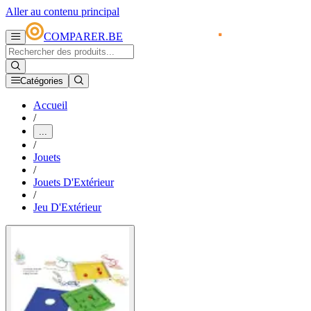
Aller au contenu principal
COMPARER.BE
Catégories
Accueil
/
...
/
Jouets
/
Jouets D'Extérieur
/
Jeu D'Extérieur