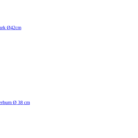
park Ø42cm
terburn Ø 38 cm