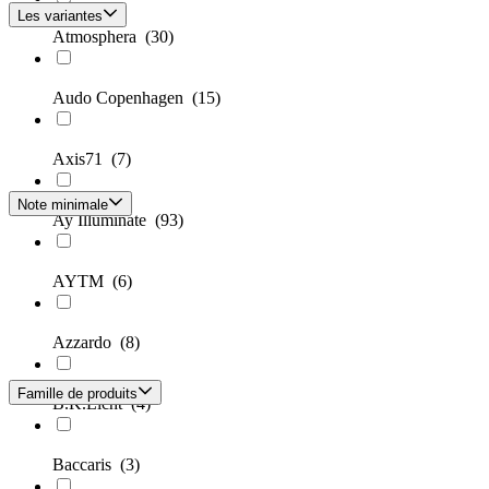
Les variantes
Atmosphera
(30)
Audo Copenhagen
(15)
Axis71
(7)
Note minimale
Ay Illuminate
(93)
AYTM
(6)
Azzardo
(8)
Famille de produits
B.K.Licht
(4)
Baccaris
(3)