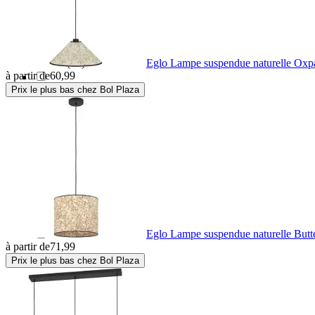
Bolia
(53)
Eglo Lampe suspendue naturelle Ox
Bover
(39)
à partir de
60,99
Prix le plus bas chez Bol Plaza
Braytron
(2)
Brilliant
(189)
Briloner
(28)
Brokis
(35)
Eglo Lampe suspendue naturelle But
à partir de
71,99
Buffalo
(3)
Prix le plus bas chez Bol Plaza
By Rydens
(15)