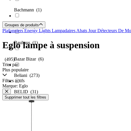
Bachmann
(1)
Groupes de produits
Bamyum
(305)
Plafonniers
Energy Lights
Lampadaires
Abats Jour
Détecteurs De M
Eglo lampe à suspension
Bauhaus
(1)
Bazar Bizar
(6)
(495)
Trier par:
Plus populaire
Beliani
(273)
Filtres actifs
Marque: Eglo
BELID
(31)
Supprimer tout les filtres
Beneito Faure
(91)
Bo Camp
(1)