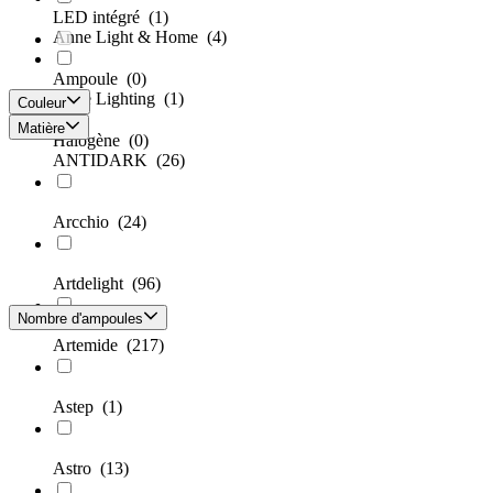
LED intégré
(1)
Anne Light & Home
(4)
Ampoule
(0)
Anne Lighting
(1)
Couleur
Matière
Halogène
(0)
ANTIDARK
(26)
Arcchio
(24)
Artdelight
(96)
Nombre d'ampoules
Artemide
(217)
Astep
(1)
Astro
(13)