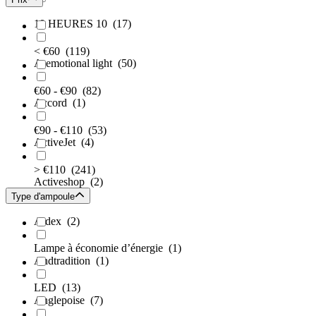
10 HEURES 10
(17)
< €60
(119)
A-emotional light
(50)
€60 - €90
(82)
Accord
(1)
€90 - €110
(53)
ActiveJet
(4)
> €110
(241)
Activeshop
(2)
Type d'ampoule
Aldex
(2)
Lampe à économie d’énergie
(1)
Andtradition
(1)
LED
(13)
Anglepoise
(7)