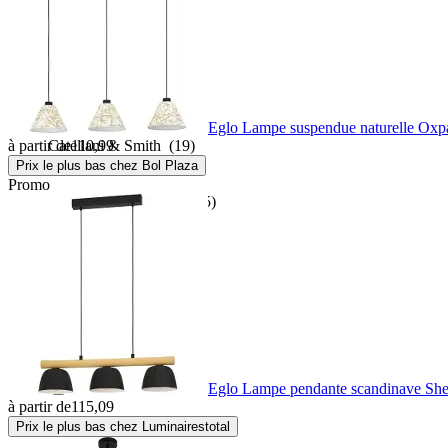
Calex
(2)
Cam Cam
(1)
Eglo Lampe suspendue naturelle Oxpa
à partir de
110,99
Catellani & Smith
(19)
Prix le plus bas chez Bol Plaza
Promo
Chic Home Collection
(5)
ClassiCon
(16)
Clayre & Eef
(37)
Co Bankeryd
(30)
Eglo Lampe pendante scandinave Sh
à partir de
115,09
Creative Collection
(1)
Prix le plus bas chez Luminairestotal