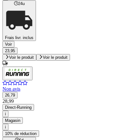
24u
Frais livr. inclus
Voir
23,95
Voir le produit
Voir le produit
Non avis
26,79
28,99
Direct-Running
i
Magasin
i
10% de réduction