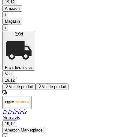
19,12
Amazon
i
Magasin
i
3d
Frais livr. inclus
Voir
19,12
Voir le produit
Voir le produit
Non avis
19,12
Amazon Marketplace
i