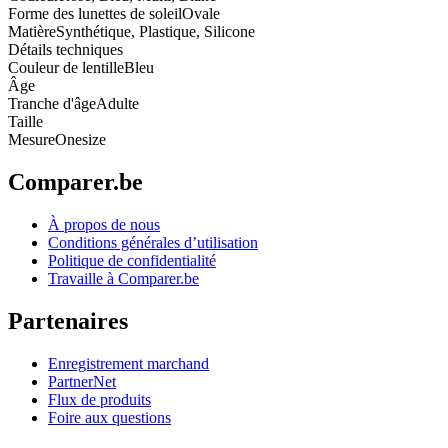
Forme des lunettes de soleil
Ovale
Matière
Synthétique, Plastique, Silicone
Détails techniques
Couleur de lentille
Bleu
Âge
Tranche d'âge
Adulte
Taille
Mesure
Onesize
Comparer.be
À propos de nous
Conditions générales d’utilisation
Politique de confidentialité
Travaille à Comparer.be
Partenaires
Enregistrement marchand
PartnerNet
Flux de produits
Foire aux questions