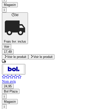
Magasin
i
3d
Frais livr. inclus
Voir
17,49
Voir le produit
Voir le produit
Non avis
24,95
Bol Plaza
i
Magasin
i