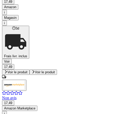
17,49
Amazon
i
Magasin
i
3d
Frais livr. inclus
Voir
17,49
Voir le produit
Voir le produit
Non avis
17,49
Amazon Marketplace
i