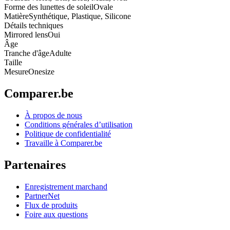
Forme des lunettes de soleil
Ovale
Matière
Synthétique, Plastique, Silicone
Détails techniques
Mirrored lens
Oui
Âge
Tranche d'âge
Adulte
Taille
Mesure
Onesize
Comparer.be
À propos de nous
Conditions générales d’utilisation
Politique de confidentialité
Travaille à Comparer.be
Partenaires
Enregistrement marchand
PartnerNet
Flux de produits
Foire aux questions