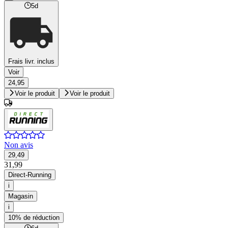
5d
Frais livr. inclus
Voir
24,95
Voir le produit
Voir le produit
Non avis
29,49
31,99
Direct-Running
i
Magasin
i
10% de réduction