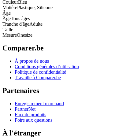
Couleur
Bleu
Matière
Plastique, Silicone
Âge
Âge
Tous âges
Tranche d'âge
Adulte
Taille
Mesure
Onesize
Comparer.be
À propos de nous
Conditions générales d’utilisation
Politique de confidentialité
Travaille à Comparer.be
Partenaires
Enregistrement marchand
PartnerNet
Flux de produits
Foire aux questions
À l'étranger