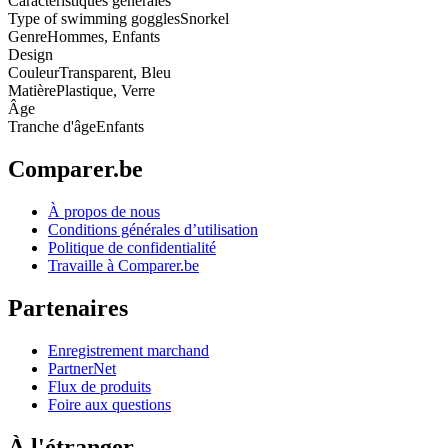
Caractéristiques générales
Type of swimming goggles
Snorkel
Genre
Hommes, Enfants
Design
Couleur
Transparent, Bleu
Matière
Plastique, Verre
Âge
Tranche d'âge
Enfants
Comparer.be
À propos de nous
Conditions générales d’utilisation
Politique de confidentialité
Travaille à Comparer.be
Partenaires
Enregistrement marchand
PartnerNet
Flux de produits
Foire aux questions
À l'étranger