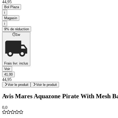
44,95
Bol Plaza
i
Magasin
i
9% de réduction
1w
Frais livr. inclus
Voir
41,00
44,95
Voir le produit
Voir le produit
Avis Mares Aquazone Pirate With Mesh Bag
0,0