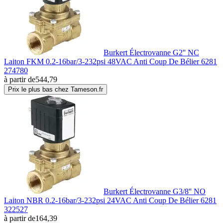
Burkert Électrovanne G2'' NC
Laiton FKM 0.2-16bar/3-232psi 48VAC Anti Coup De Bélier 6281
274780
à partir de
544,79
Prix le plus bas chez Tameson.fr
Burkert Électrovanne G3/8'' NO
Laiton NBR 0.2-16bar/3-232psi 24VAC Anti Coup De Bélier 6281
322527
à partir de
164,39