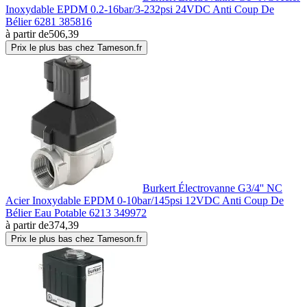
Inoxydable EPDM 0.2-16bar/3-232psi 24VDC Anti Coup De
Bélier 6281 385816
à partir de
506,39
Prix le plus bas chez Tameson.fr
Burkert Électrovanne G3/4'' NC
Acier Inoxydable EPDM 0-10bar/145psi 12VDC Anti Coup De
Bélier Eau Potable 6213 349972
à partir de
374,39
Prix le plus bas chez Tameson.fr