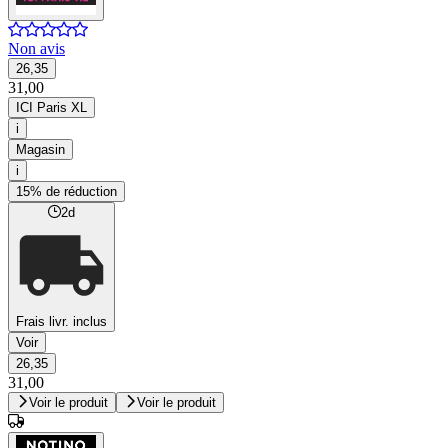
Non avis
26,35
31,00
ICI Paris XL
i
Magasin
i
15% de réduction
2d
Frais livr. inclus
Voir
26,35
31,00
Voir le produit
Voir le produit