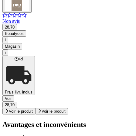
Non avis
28,70
Beautycos
i
Magasin
i
4d
Frais livr. inclus
Voir
28,70
Voir le produit
Voir le produit
Avantages et inconvénients