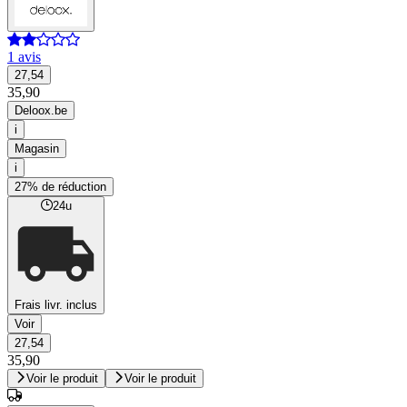
1 avis
27,54
35,90
Deloox.be
i
Magasin
i
27% de réduction
24u
Frais livr. inclus
Voir
27,54
35,90
Voir le produit
Voir le produit