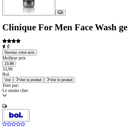
5
Clinique For Men Face Wash gel
Donnez votre avis
Meilleur prix
23,98
33,99
Bol.
Voir
Voir le produit
Voir le produit
Trier par:
Le moins cher