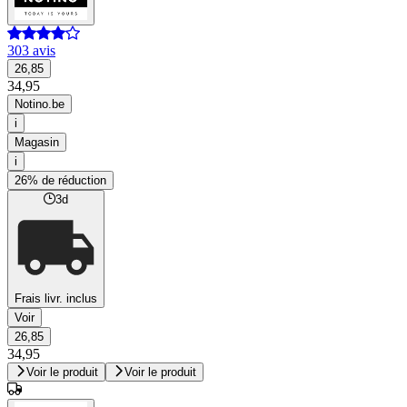
303 avis
26,85
34,95
Notino.be
i
Magasin
i
26% de réduction
3d
Frais livr. inclus
Voir
26,85
34,95
Voir le produit
Voir le produit