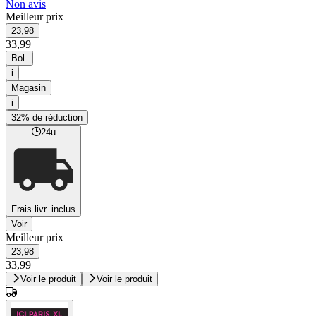
Non avis
Meilleur prix
23,98
33,99
Bol.
i
Magasin
i
32% de réduction
24u
Frais livr. inclus
Voir
Meilleur prix
23,98
33,99
Voir le produit
Voir le produit