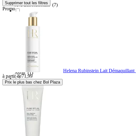
Supprimer tout les filtres
Ava Laboratorium
(7)
Promo
Aveda
(3)
Aveeno
(2)
Avene
(11)
Helena Rubinstein Lait Démaquillant 
Avon
(1)
à partir de
71,99
Prix le plus bas chez Bol Plaza
Babor
(26)
Bahama
(1)
Banila Co
(9)