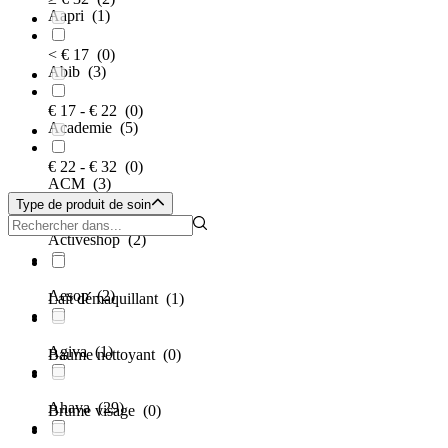
Aapri
(1)
< € 17
(0)
Abib
(3)
€ 17 - € 22
(0)
Academie
(5)
€ 22 - € 32
(0)
ACM
(3)
Type de produit de soin
Activeshop
(2)
Aesop
(2)
Lait démaquillant
(1)
Agiva
(1)
Baume nettoyant
(0)
Ahava
(29)
Brume visage
(0)