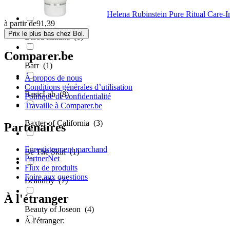
Baobab
(1)
Helena Rubinstein Pure Ritual Care
à partir de
91,39
Prix le plus bas chez Bol.
Barba Italiana
(1)
Comparer.be
Barr
(1)
À propos de nous
Conditions générales d’utilisation
BasicLab
(8)
Politique de confidentialité
Travaille à Comparer.be
Baxter of California
(3)
Partenaires
Enregistrement marchand
Be The Skin
(1)
PartnerNet
Flux de produits
Foire aux questions
Beautifly
(7)
À l'étranger
Beauty of Joseon
(4)
À l'étranger: