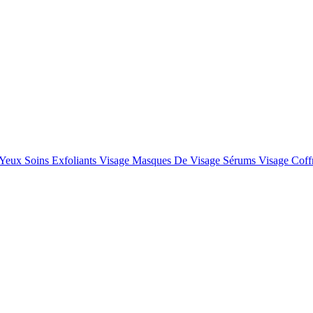
 Yeux
Soins Exfoliants Visage
Masques De Visage
Sérums Visage
Coff