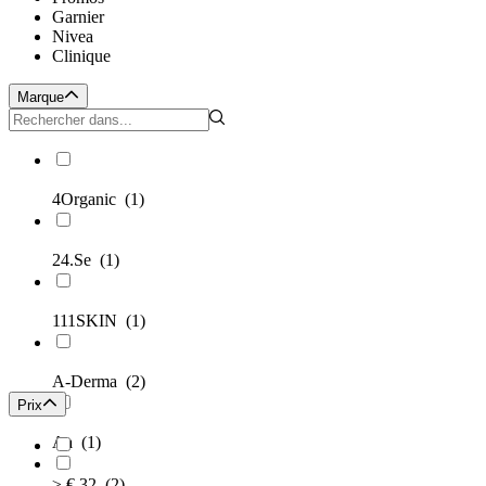
Garnier
Nivea
Clinique
Marque
4Organic
(1)
24.Se
(1)
111SKIN
(1)
A-Derma
(2)
Prix
Aa
(1)
≥ € 32
(2)