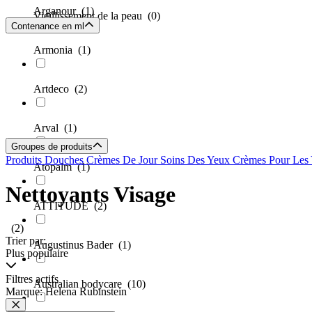
Arganour
(1)
Vieillissement de la peau
(0)
Contenance en ml
Armonia
(1)
Artdeco
(2)
Arval
(1)
Groupes de produits
Produits Douches
Crèmes De Jour
Soins Des Yeux
Crèmes Pour Les
Atopalm
(1)
Nettoyants Visage
ATTITUDE
(2)
(2)
Trier par:
Augustinus Bader
(1)
Plus populaire
Filtres actifs
Australian bodycare
(10)
Marque: Helena Rubinstein