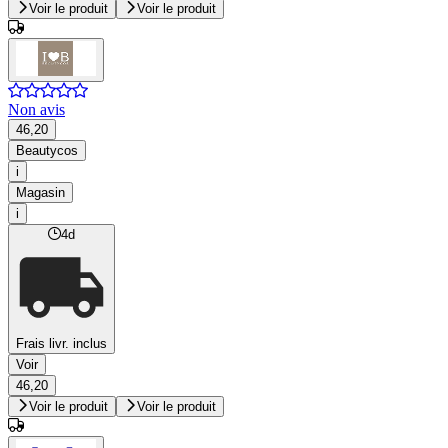
Voir le produit
Voir le produit
Non avis
46,20
Beautycos
i
Magasin
i
4d
Frais livr. inclus
Voir
46,20
Voir le produit
Voir le produit