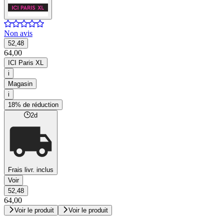
Non avis
52,48
64,00
ICI Paris XL
i
Magasin
i
18% de réduction
2d
Frais livr. inclus
Voir
52,48
64,00
Voir le produit
Voir le produit