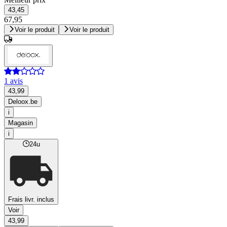
43,45
67,95
Voir le produit
Voir le produit
1 avis
43,99
Deloox.be
i
Magasin
i
24u
Frais livr. inclus
Voir
43,99