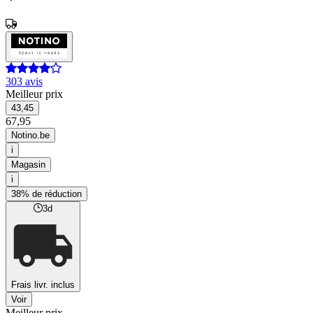
303 avis
Meilleur prix
43,45
67,95
Notino.be
i
Magasin
i
38% de réduction
3d
Frais livr. inclus
Voir
Meilleur prix