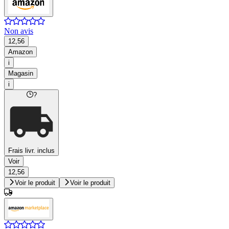
Non avis
12,56
Amazon
i
Magasin
i
?
Frais livr. inclus
Voir
12,56
Voir le produit
Voir le produit