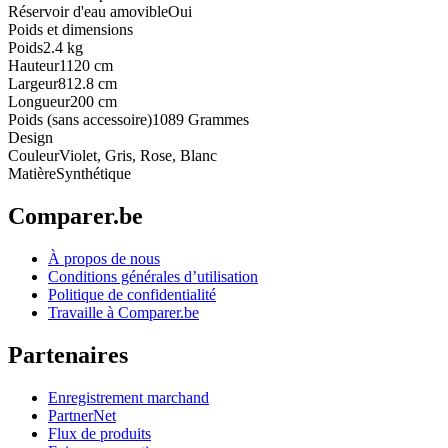
Réservoir d'eau amovible
Oui
Poids et dimensions
Poids
2.4 kg
Hauteur
1120 cm
Largeur
812.8 cm
Longueur
200 cm
Poids (sans accessoire)
1089 Grammes
Design
Couleur
Violet, Gris, Rose, Blanc
Matière
Synthétique
Comparer.be
À propos de nous
Conditions générales d’utilisation
Politique de confidentialité
Travaille à Comparer.be
Partenaires
Enregistrement marchand
PartnerNet
Flux de produits