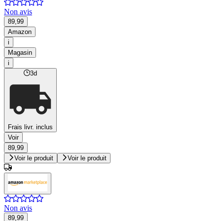
Non avis
89,99
Amazon
i
Magasin
i
3d
Frais livr. inclus
Voir
89,99
Voir le produit
Voir le produit
Non avis
89,99