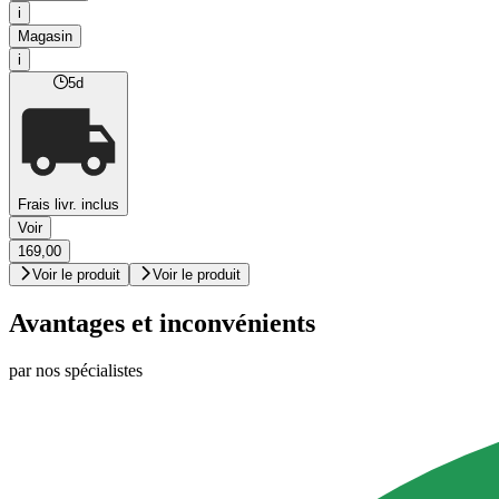
i
Magasin
i
5d
Frais livr. inclus
Voir
169,00
Voir le produit
Voir le produit
Avantages et inconvénients
par nos spécialistes