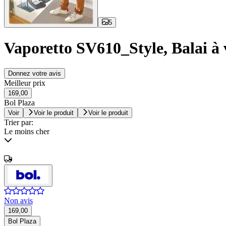
5
Vaporetto SV610_Style, Balai à v
Donnez votre avis
Meilleur prix
169,00
Bol Plaza
Voir
Voir le produit
Voir le produit
Trier par:
Le moins cher
Non avis
169,00
Bol Plaza