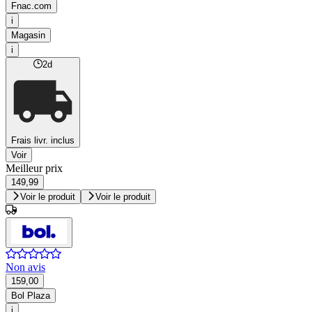
Fnac.com
i
Magasin
i
2d
Frais livr. inclus
Voir
Meilleur prix
149,99
Voir le produit
Voir le produit
Non avis
159,00
Bol Plaza
i