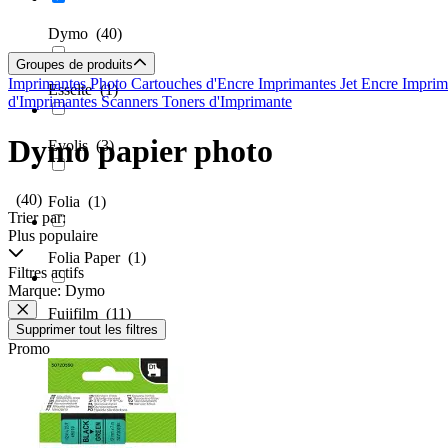
Dymo
(40)
Groupes de produits
Imprimantes Photo
Cartouches d'Encre
Imprimantes Jet Encre
Imprim
Esselte
(1)
d'Imprimantes
Scanners
Toners d'Imprimante
Dymo papier photo
Evolis
(3)
(40)
Folia
(1)
Trier par:
Plus populaire
Folia Paper
(1)
Filtres actifs
Marque: Dymo
Fujifilm
(11)
Supprimer tout les filtres
Promo
G&G
(1)
GrafiX Green
(1)