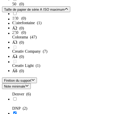
50
(0)
Centrum
(1)
Taille de papier de série A ISO maximum
100
(0)
Clairefontaine
(1)
A2
(0)
250
(0)
Colorama
(47)
A3
(0)
Creativ Company
(7)
A4
(0)
Creativ Light
(1)
A6
(0)
Cricut
(1)
Finition du support
Note minimale
Denver
(6)
DNP
(2)