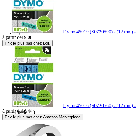
Hahnemuhle
(19)
Hama
(1)
Dymo 45019 (S0720590) - (12 mm) - 
à partir de
19,08
Prix le plus bas chez Bol.
Herma
(109)
Ilford
(14)
Kores
(1)
Leitz
(3)
Dymo 45016 (S0720560) - (12 mm) - 
à partir de
16,44
Lirene
(1)
Prix le plus bas chez Amazon Marketplace
MaXlife
(1)