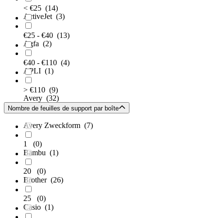
< €25
(14)
ActiveJet
(3)
€25 - €40
(13)
Agfa
(2)
€40 - €110
(4)
APLI
(1)
> €110
(9)
Avery
(32)
Nombre de feuilles de support par boîte
Avery Zweckform
(7)
1
(0)
Bambu
(1)
20
(0)
Brother
(26)
25
(0)
Casio
(1)