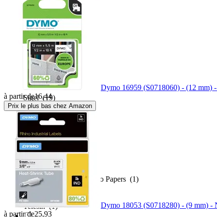
Q-CONNECT
(1)
Quantore
(2)
Sans marque
(4)
Dymo 16959 (S0718060) - (12 mm) - 
à partir de
16,44
Sigel
(19)
Prix le plus bas chez Amazon
Snom
(1)
Tecco
(3)
Tecco High Quality Photo Papers
(1)
Dymo 18053 (S0718280) - (9 mm) - N
Telesin
(1)
à partir de
25,93