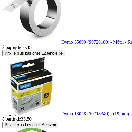
MediaRange
(8)
Meto
(2)
Dymo 35800 (S0720180) - Métal - R
MyFirst
(5)
à partir de
16,45
Prix le plus bas chez 123encre.be
Nedis
(1)
Niimbot
(4)
Nobo
(1)
Pelikan
(1)
Dymo 18058 (S0718340) - (19 mm) - 
à partir de
33,50
Prix le plus bas chez Amazon
Polaroid
(18)