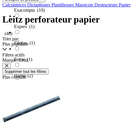
Calculatrices
Dictaphones
Plastifieuses
Massicots
Destructeurs Papier
Exacompta
(10)
Leitz perforateur papier
Expres
(1)
(46)
Trier par:
Filofax
(1)
Plus populaire
Filtres actifs
Fome
(1)
Marque: Leitz
Supprimer tout les filtres
Hama
(2)
Plus consulté
Herlitz
(26)
Kangaro
(6)
Kores
(26)