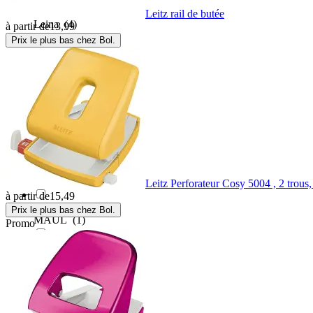
Leitz rail de butée
Leina
(4)
à partir de
13,99
Prix le plus bas chez Bol.
LEINA-WERKE
(1)
Magni
(1)
Mailmedia
(10)
Maped
(1)
Leitz Perforateur Cosy 5004 , 2 trous,
à partir de
15,49
Prix le plus bas chez Bol.
MAUL
(1)
Promo
Mayer-Network
(1)
Nobrand
(1)