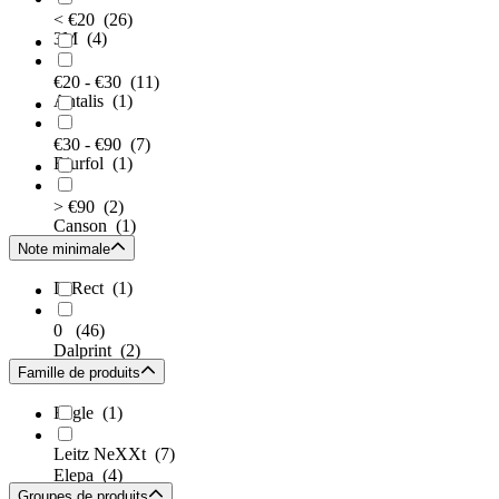
< €20
(26)
3M
(4)
€20 - €30
(11)
Antalis
(1)
€30 - €90
(7)
Biurfol
(1)
> €90
(2)
Canson
(1)
Note minimale
D.Rect
(1)
0
(46)
Dalprint
(2)
Famille de produits
Eagle
(1)
Leitz NeXXt
(7)
Elepa
(4)
Groupes de produits