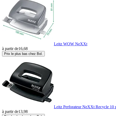
Tartan
(1)
TESA
(2)
Titanum
(2)
Leitz WOW NeXXt
à partir de
16,68
Tombow
(2)
Prix le plus bas chez Bol.
UHU
(1)
Vevor
(1)
Wedo
(1)
Leitz Perforateur NeXXt Recycle 10 p
à partir de
13,98