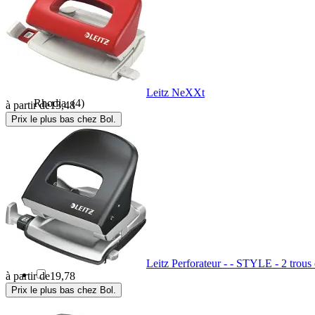
Rapesco
(14)
Rexel
(2)
Leitz NeXXt
Rhodia
(4)
à partir de
13,48
Prix le plus bas chez Bol.
Sakura
(1)
Sans marque
(1)
SAX
(1)
Sigel
(31)
Leitz Perforateur - - STYLE - 2 trous 
à partir de
19,78
Prix le plus bas chez Bol.
Starpak
(1)