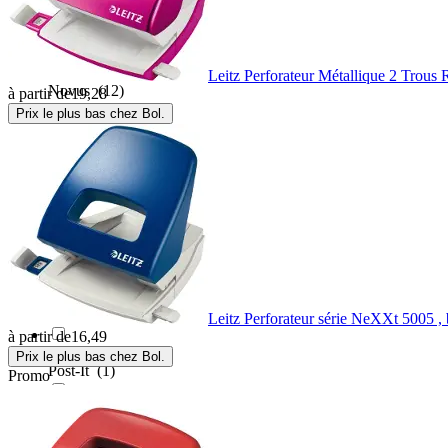
Noname
(1)
Leitz Perforateur Métallique 2 Trous 
Novus
(12)
à partir de
19,28
Prix le plus bas chez Bol.
Office Products
(1)
Pilot
(3)
Plus Japan
(6)
Pollen
(9)
Leitz Perforateur série NeXXt 5005 , 
à partir de
16,49
Prix le plus bas chez Bol.
Post-It
(1)
Promo
Q-CONNECT
(1)