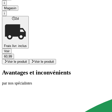
i
Magasin
i
2d
Frais livr. inclus
Voir
60,99
Voir le produit
Voir le produit
Avantages et inconvénients
par nos spécialistes