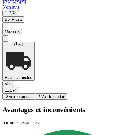
Non avis
113,74
Bol Plaza
i
Magasin
i
5d
Frais livr. inclus
Voir
113,74
Voir le produit
Voir le produit
Avantages et inconvénients
par nos spécialistes