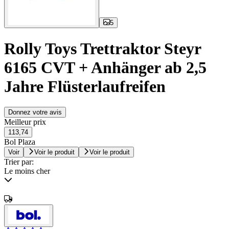
5
Rolly Toys Trettraktor Steyr
6165 CVT + Anhänger ab 2,5
Jahre Flüsterlaufreifen
Donnez votre avis
Meilleur prix
113,74
Bol Plaza
Voir
Voir le produit
Voir le produit
Trier par:
Le moins cher