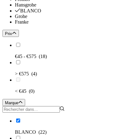
Hansgrohe
BLANCO
Grohe
Franke
Prix
€45 - €575
(18)
> €575
(4)
< €45
(0)
Marque
BLANCO
(22)