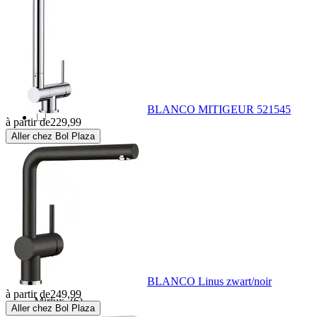
Invena
(7)
Kludi
(42)
Kuchinox
(9)
BLANCO MITIGEUR 521545
à partir de
229,99
Aller chez Bol Plaza
Laveo
(8)
Loge
(4)
Maxima
(1)
Mexen
(2056)
BLANCO Linus zwart/noir
à partir de
249,99
Mirlux
(6)
Aller chez Bol Plaza