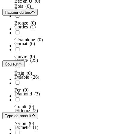
Bec en U
(0)
Bois
(0)
Comet
(2)
Hauteur du bec
Bronze
(0)
Cordes
(1)
Céramique
(0)
Cornat
(6)
Cuivre
(0)
Deante
(25)
Couleur
Étain
(0)
Delabie
(26)
Fer
(0)
Diamond
(3)
Granit
(0)
Differnz
(2)
Type de produit
Nylon
(0)
Dometic
(1)