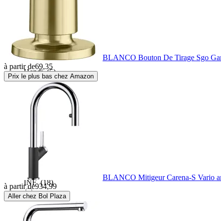
Verre
(0)
Hansa
(43)
Zinc
(0)
Hansgrohe
(165)
BLANCO Bouton De Tirage Sgo Garn
à partir de
69,35
Hendi
(5)
Prix le plus bas chez Amazon
Hydroland
(3)
Ich-zapfe
(9)
Ideal standard
(31)
BLANCO Mitigeur Carena-S Vario an
INF
(18)
à partir de
934,99
Aller chez Bol Plaza
Inspire
(2)