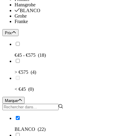
Hansgrohe
BLANCO
Grohe
Franke
Prix
€45 - €575
(18)
> €575
(4)
< €45
(0)
Marque
BLANCO
(22)