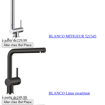
Invena
(7)
Kludi
(42)
Kuchinox
(9)
BLANCO MITIGEUR 521545
à partir de
229,99
Aller chez Bol Plaza
Laveo
(8)
Loge
(4)
Maxima
(1)
Mexen
(2056)
BLANCO Linus zwart/noir
à partir de
249,99
Mirlux
(6)
Aller chez Bol Plaza