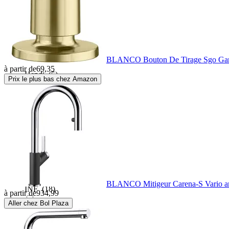
Verre
(0)
Hansa
(43)
Zinc
(0)
Hansgrohe
(165)
BLANCO Bouton De Tirage Sgo Garn
à partir de
69,35
Hendi
(5)
Prix le plus bas chez Amazon
Hydroland
(3)
Ich-zapfe
(9)
Ideal standard
(31)
BLANCO Mitigeur Carena-S Vario an
INF
(18)
à partir de
934,99
Aller chez Bol Plaza
Inspire
(2)