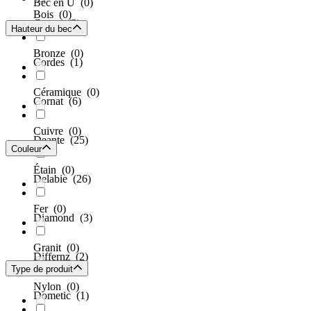
Bec en U
(0)
Bois
(0)
Comet
(2)
Hauteur du bec
Bronze
(0)
Cordes
(1)
Céramique
(0)
Cornat
(6)
Cuivre
(0)
Deante
(25)
Couleur
Étain
(0)
Delabie
(26)
Fer
(0)
Diamond
(3)
Granit
(0)
Differnz
(2)
Type de produit
Nylon
(0)
Dometic
(1)