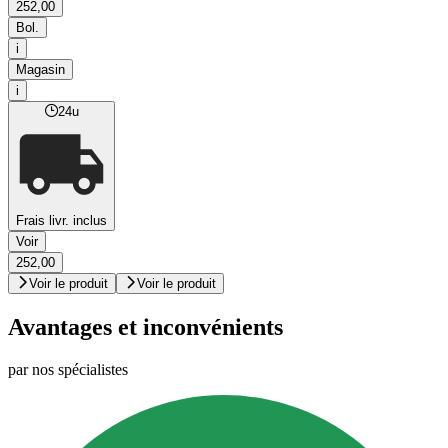
252,00
Bol.
i
Magasin
i
24u
Frais livr. inclus
Voir
252,00
Voir le produit
Voir le produit
Avantages et inconvénients
par nos spécialistes