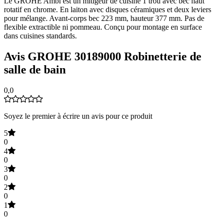
Le GROHE Ambi est un mitigeur de cuisine 1 trou avec bec haut
rotatif en chrome. En laiton avec disques céramiques et deux leviers
pour mélange. Avant-corps bec 223 mm, hauteur 377 mm. Pas de
flexible extractible ni pommeau. Conçu pour montage en surface
dans cuisines standards.
Avis GROHE 30189000 Robinetterie de
salle de bain
0,0
Soyez le premier à écrire un avis pour ce produit
5
0
4
0
3
0
2
0
1
0