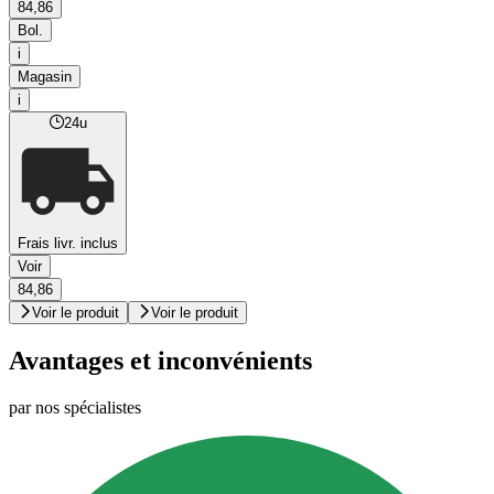
84,86
Bol.
i
Magasin
i
24u
Frais livr. inclus
Voir
84,86
Voir le produit
Voir le produit
Avantages et inconvénients
par nos spécialistes