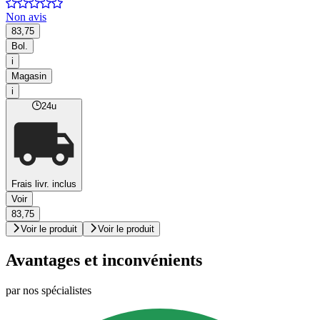
Non avis
83,75
Bol.
i
Magasin
i
24u
Frais livr. inclus
Voir
83,75
Voir le produit
Voir le produit
Avantages et inconvénients
par nos spécialistes