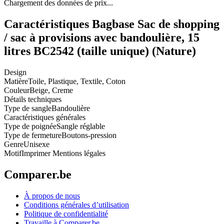
Chargement des données de prix...
Caractéristiques Bagbase Sac de shopping
/ sac à provisions avec bandoulière, 15
litres BC2542 (taille unique) (Nature)
Design
Matière
Toile, Plastique, Textile, Coton
Couleur
Beige, Creme
Détails techniques
Type de sangle
Bandoulière
Caractéristiques générales
Type de poignée
Sangle réglable
Type de fermeture
Boutons-pression
Genre
Unisexe
Motif
Imprimer Mentions légales
Comparer.be
À propos de nous
Conditions générales d’utilisation
Politique de confidentialité
Travaille à Comparer.be