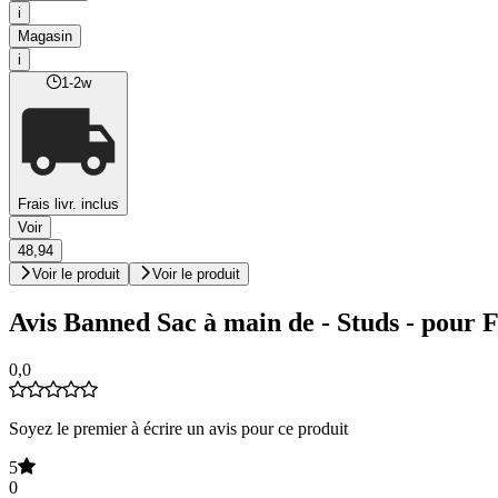
i
Magasin
i
1-2w
Frais livr. inclus
Voir
48,94
Voir le produit
Voir le produit
Avis Banned Sac à main de - Studs - pour 
0,0
Soyez le premier à écrire un avis pour ce produit
5
0