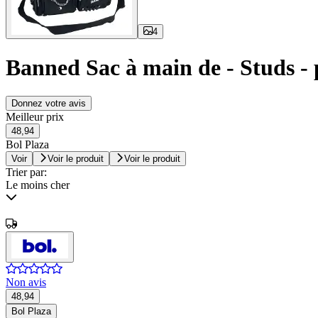
4
Banned Sac à main de - Studs - 
Donnez votre avis
Meilleur prix
48,94
Bol Plaza
Voir
Voir le produit
Voir le produit
Trier par:
Le moins cher
Non avis
48,94
Bol Plaza