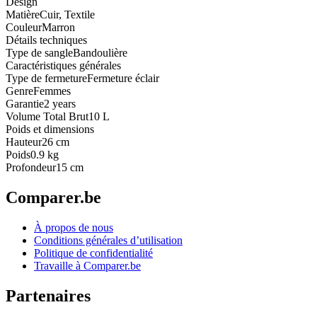
Design
Matière
Cuir, Textile
Couleur
Marron
Détails techniques
Type de sangle
Bandoulière
Caractéristiques générales
Type de fermeture
Fermeture éclair
Genre
Femmes
Garantie
2 years
Volume Total Brut
10 L
Poids et dimensions
Hauteur
26 cm
Poids
0.9 kg
Profondeur
15 cm
Comparer.be
À propos de nous
Conditions générales d’utilisation
Politique de confidentialité
Travaille à Comparer.be
Partenaires