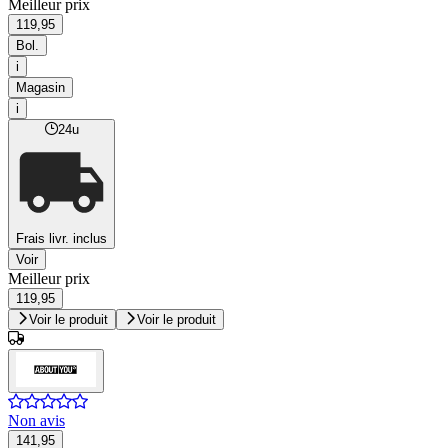
Meilleur prix
119,95
Bol.
i
Magasin
i
24u
Frais livr. inclus
Voir
Meilleur prix
119,95
Voir le produit
Voir le produit
Non avis
141,95