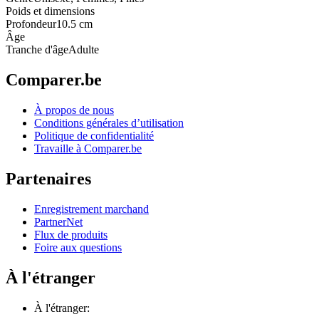
Poids et dimensions
Profondeur
10.5 cm
Âge
Tranche d'âge
Adulte
Comparer.be
À propos de nous
Conditions générales d’utilisation
Politique de confidentialité
Travaille à Comparer.be
Partenaires
Enregistrement marchand
PartnerNet
Flux de produits
Foire aux questions
À l'étranger
À l'étranger: