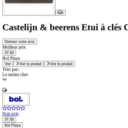
5
Castelijn & beerens Etui à clés
Donnez votre avis
Meilleur prix
37,50
Bol Plaza
Voir
Voir le produit
Voir le produit
Trier par:
Le moins cher
Non avis
37,50
Bol Plaza