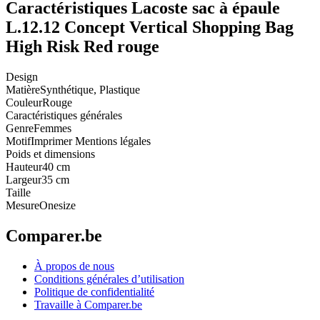
Caractéristiques Lacoste sac à épaule
L.12.12 Concept Vertical Shopping Bag
High Risk Red rouge
Design
Matière
Synthétique, Plastique
Couleur
Rouge
Caractéristiques générales
Genre
Femmes
Motif
Imprimer Mentions légales
Poids et dimensions
Hauteur
40 cm
Largeur
35 cm
Taille
Mesure
Onesize
Comparer.be
À propos de nous
Conditions générales d’utilisation
Politique de confidentialité
Travaille à Comparer.be