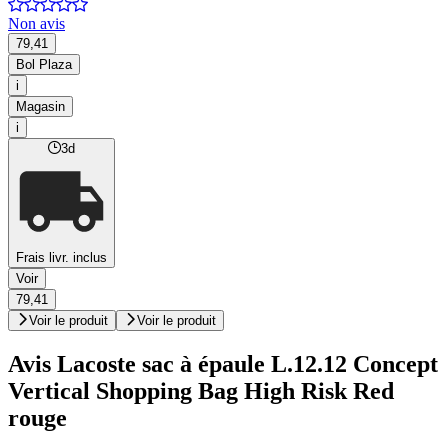
Non avis
79,41
Bol Plaza
i
Magasin
i
3d
Frais livr. inclus
Voir
79,41
Voir le produit
Voir le produit
Avis Lacoste sac à épaule L.12.12 Concept
Vertical Shopping Bag High Risk Red
rouge