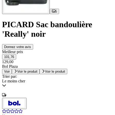
5
PICARD Sac bandoulière
'Really' noir
Donnez votre avis
Meilleur prix
101,76
129,00
Bol Plaza
Voir
Voir le produit
Voir le produit
Trier par:
Le moins cher