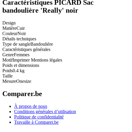
Caractéristiques PICARD Sac
bandoulière 'Really' noir
Design
Matière
Cuir
Couleur
Noir
Détails techniques
Type de sangle
Bandoulière
Caractéristiques générales
Genre
Femmes
Motif
Imprimer Mentions légales
Poids et dimensions
Poids
0.4 kg
Taille
Mesure
Onesize
Comparer.be
À propos de nous
Conditions générales d’utilisation
Politique de confidentialité
Travaille à Comparer.be