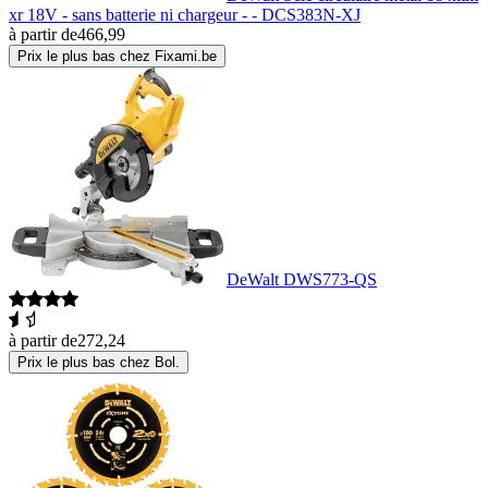
xr 18V - sans batterie ni chargeur - - DCS383N-XJ
à partir de
466,99
Prix le plus bas chez Fixami.be
DeWalt DWS773-QS
à partir de
272,24
Prix le plus bas chez Bol.