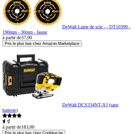
DeWalt Lame de scie - - DT10399 -
190mm - 30mm - Jaune
à partir de
37,90
Prix le plus bas chez Amazon Marketplace
DeWalt DCS334NT-XJ (sans
batterie)
à partir de
183,00
Prix le plus bas chez Coolblue.be