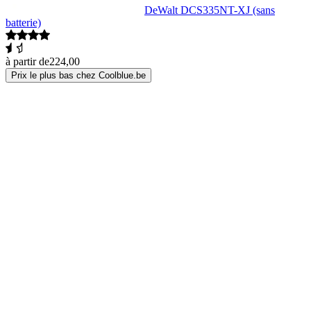
DeWalt DCS335NT-XJ (sans
batterie)
à partir de
224,00
Prix le plus bas chez Coolblue.be