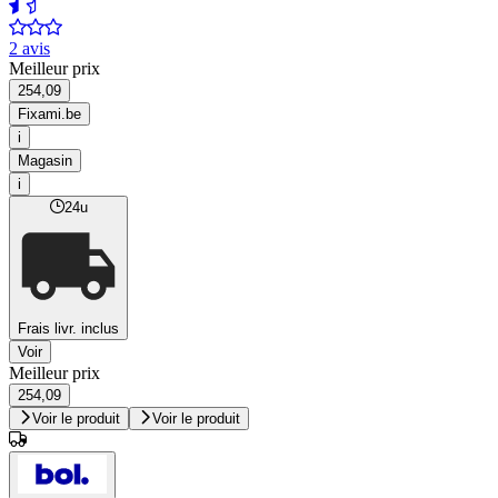
2 avis
Meilleur prix
254,09
Fixami.be
i
Magasin
i
24u
Frais livr. inclus
Voir
Meilleur prix
254,09
Voir le produit
Voir le produit