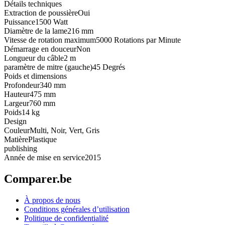
Détails techniques
Extraction de poussière
Oui
Puissance
1500 Watt
Diamètre de la lame
216 mm
Vitesse de rotation maximum
5000 Rotations par Minute
Démarrage en douceur
Non
Longueur du câble
2 m
paramètre de mitre (gauche)
45 Degrés
Poids et dimensions
Profondeur
340 mm
Hauteur
475 mm
Largeur
760 mm
Poids
14 kg
Design
Couleur
Multi, Noir, Vert, Gris
Matière
Plastique
publishing
Année de mise en service
2015
Comparer.be
À propos de nous
Conditions générales d’utilisation
Politique de confidentialité