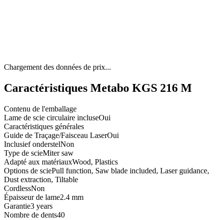
Chargement des données de prix...
Caractéristiques Metabo KGS 216 M
Contenu de l'emballage
Lame de scie circulaire incluse
Oui
Caractéristiques générales
Guide de Traçage/Faisceau Laser
Oui
Inclusief onderstel
Non
Type de scie
Miter saw
Adapté aux matériaux
Wood, Plastics
Options de scie
Pull function, Saw blade included, Laser guidance,
Dust extraction, Tiltable
Cordless
Non
Épaisseur de lame
2.4 mm
Garantie
3 years
Nombre de dents
40