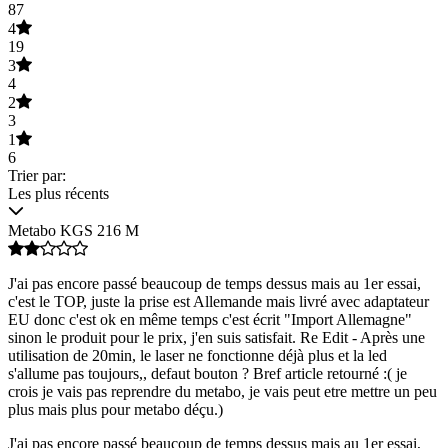
87
4
19
3
4
2
3
1
6
Trier par:
Les plus récents
Metabo KGS 216 M
J'ai pas encore passé beaucoup de temps dessus mais au 1er essai,
c'est le TOP, juste la prise est Allemande mais livré avec adaptateur
EU donc c'est ok en même temps c'est écrit "Import Allemagne"
sinon le produit pour le prix, j'en suis satisfait. Re Edit - Après une
utilisation de 20min, le laser ne fonctionne déjà plus et la led
s'allume pas toujours,, defaut bouton ? Bref article retourné :( je
crois je vais pas reprendre du metabo, je vais peut etre mettre un peu
plus mais plus pour metabo déçu.)
J'ai pas encore passé beaucoup de temps dessus mais au 1er essai,