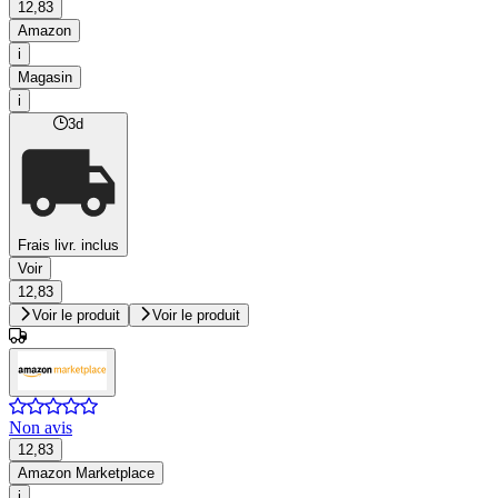
12,83
Amazon
i
Magasin
i
3d
Frais livr. inclus
Voir
12,83
Voir le produit
Voir le produit
Non avis
12,83
Amazon Marketplace
i