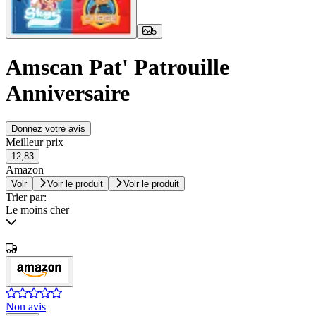
5
Amscan Pat' Patrouille
Anniversaire
Donnez votre avis
Meilleur prix
12,83
Amazon
Voir
Voir le produit
Voir le produit
Trier par:
Le moins cher
Non avis