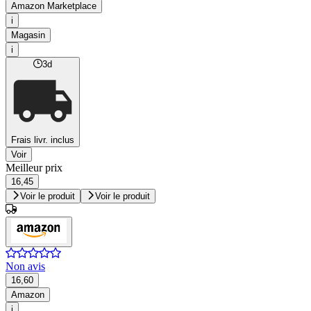
Amazon Marketplace
i
Magasin
i
3d
Frais livr. inclus
Voir
Meilleur prix
16,45
Voir le produit
Voir le produit
Non avis
16,60
Amazon
i