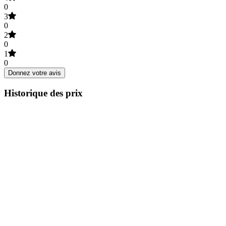
0
3
0
2
0
1
0
Donnez votre avis
Historique des prix