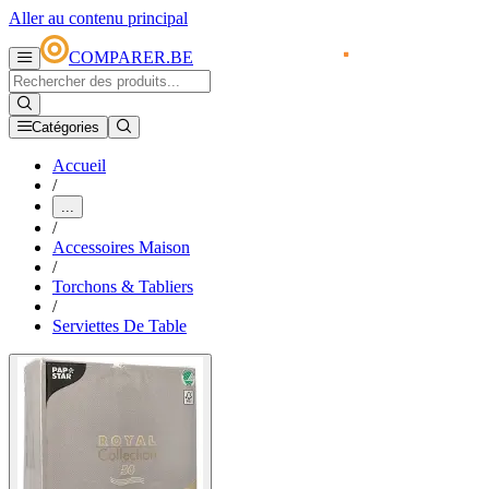
Aller au contenu principal
COMPARER.BE
Catégories
Accueil
/
...
/
Accessoires Maison
/
Torchons & Tabliers
/
Serviettes De Table