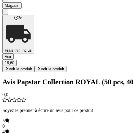
Magasin
i
3d
Frais livr. inclus
Voir
16,60
Voir le produit
Voir le produit
Avis Papstar Collection ROYAL (50 pcs, 40
0,0
Soyez le premier à écrire un avis pour ce produit
5
0
4