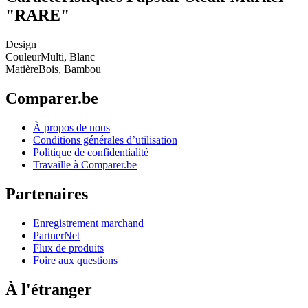
"RARE"
Design
Couleur
Multi, Blanc
Matière
Bois, Bambou
Comparer.be
À propos de nous
Conditions générales d’utilisation
Politique de confidentialité
Travaille à Comparer.be
Partenaires
Enregistrement marchand
PartnerNet
Flux de produits
Foire aux questions
À l'étranger