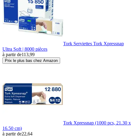
Tork Serviettes Tork Xpressnap
Ultra Soft | 8000 pièces
à partir de
113,99
Prix le plus bas chez Amazon
Tork Xpressnap (1000 pcs, 21.30 x
16.50 cm)
à partir de
22,64