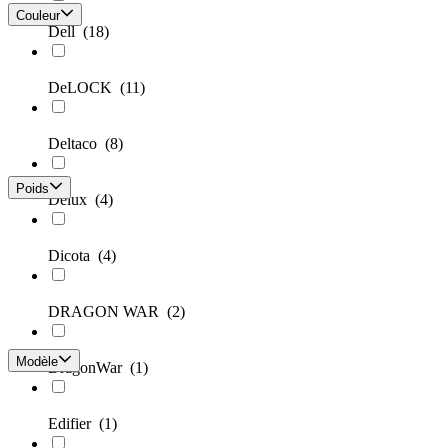
Couleur
Dell
(18)
DeLOCK
(11)
Deltaco
(8)
Poids
Delux
(4)
Dicota
(4)
DRAGON WAR
(2)
Modèle
DragonWar
(1)
Edifier
(1)