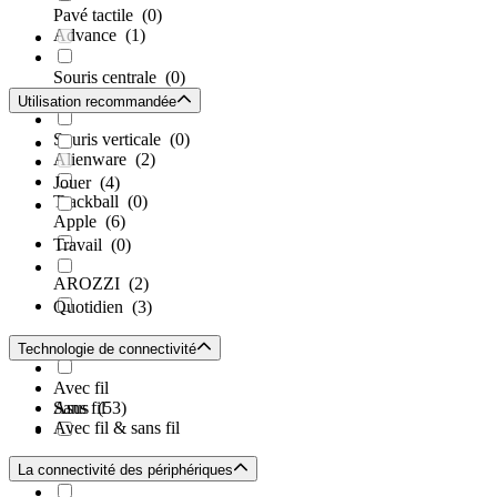
Pavé tactile
(0)
Advance
(1)
Souris centrale
(0)
Ajazz
(1)
Utilisation recommandée
Souris verticale
(0)
Alienware
(2)
Jouer
(4)
Trackball
(0)
Apple
(6)
Travail
(0)
AROZZI
(2)
Quotidien
(3)
Art
(1)
Technologie de connectivité
Avec fil
Asus
Sans fil
(53)
Avec fil & sans fil
ATK
(3)
La connectivité des périphériques