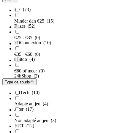
HP
(73)
Minder dan €25
(15)
Razer
(52)
€25 - €35
(0)
3DConnexion
(10)
€35 - €60
(0)
8Bitdo
(4)
€60 of meer
(0)
24hShop
(2)
Type de souris
A4Tech
(10)
Adapté au jeu
(4)
Acer
(17)
Non adapté au jeu
(3)
ACT
(12)