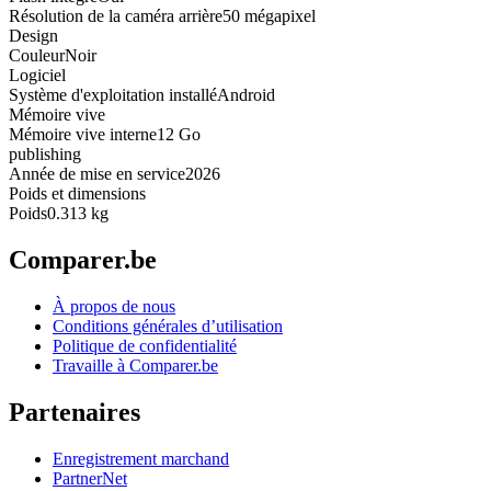
Résolution de la caméra arrière
50 mégapixel
Design
Couleur
Noir
Logiciel
Système d'exploitation installé
Android
Mémoire vive
Mémoire vive interne
12 Go
publishing
Année de mise en service
2026
Poids et dimensions
Poids
0.313 kg
Comparer.be
À propos de nous
Conditions générales d’utilisation
Politique de confidentialité
Travaille à Comparer.be
Partenaires
Enregistrement marchand
PartnerNet