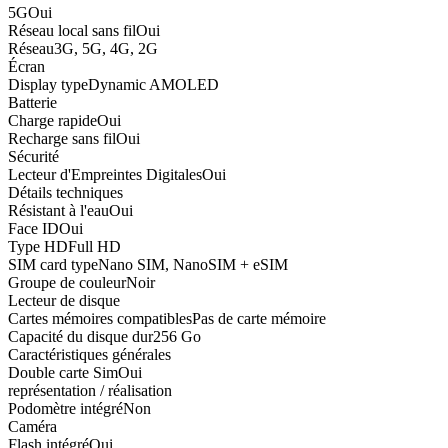
5G
Oui
Réseau local sans fil
Oui
Réseau
3G, 5G, 4G, 2G
Écran
Display type
Dynamic AMOLED
Batterie
Charge rapide
Oui
Recharge sans fil
Oui
Sécurité
Lecteur d'Empreintes Digitales
Oui
Détails techniques
Résistant à l'eau
Oui
Face ID
Oui
Type HD
Full HD
SIM card type
Nano SIM, NanoSIM + eSIM
Groupe de couleur
Noir
Lecteur de disque
Cartes mémoires compatibles
Pas de carte mémoire
Capacité du disque dur
256 Go
Caractéristiques générales
Double carte Sim
Oui
représentation / réalisation
Podomètre intégré
Non
Caméra
Flash intégré
Oui