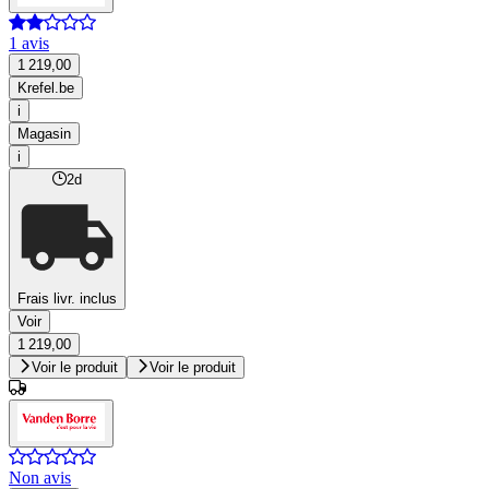
1 avis
1 219,00
Krefel.be
i
Magasin
i
2d
Frais livr. inclus
Voir
1 219,00
Voir le produit
Voir le produit
Non avis