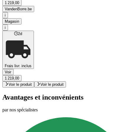
1 219,00
VandenBorre.be
i
Magasin
i
2d
Frais livr. inclus
Voir
1 219,00
Voir le produit
Voir le produit
Avantages et inconvénients
par nos spécialistes