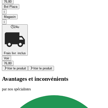
76,80
Bol Plaza
i
Magasin
i
24u
Frais livr. inclus
Voir
76,80
Voir le produit
Voir le produit
Avantages et inconvénients
par nos spécialistes