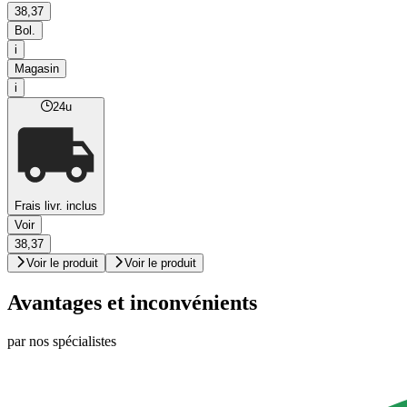
38,37
Bol.
i
Magasin
i
24u
Frais livr. inclus
Voir
38,37
Voir le produit
Voir le produit
Avantages et inconvénients
par nos spécialistes