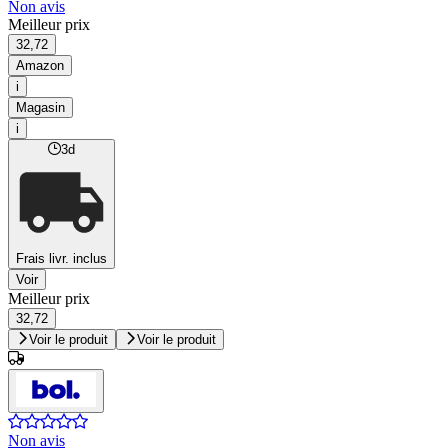
Non avis
Meilleur prix
32,72
Amazon
i
Magasin
i
3d
Frais livr. inclus
Voir
Meilleur prix
32,72
Voir le produit
Voir le produit
Non avis