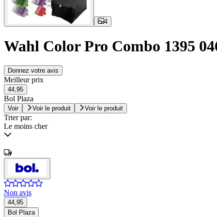
4
Wahl Color Pro Combo 1395 04
Donnez votre avis
Meilleur prix
44,95
Bol Plaza
Voir
Voir le produit
Voir le produit
Trier par:
Le moins cher
Non avis
44,95
Bol Plaza