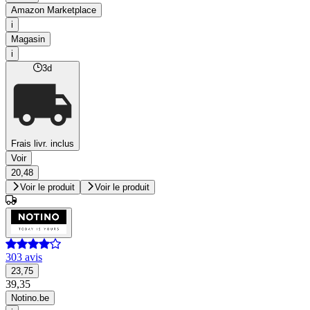
Amazon Marketplace
i
Magasin
i
3d
Frais livr. inclus
Voir
20,48
Voir le produit
Voir le produit
303 avis
23,75
39,35
Notino.be