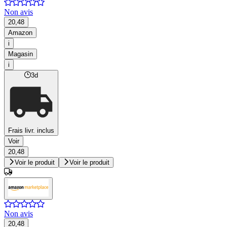
Non avis
20,48
Amazon
i
Magasin
i
3d
Frais livr. inclus
Voir
20,48
Voir le produit
Voir le produit
Non avis
20,48