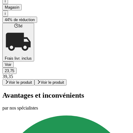
i
Magasin
i
44% de réduction
3d
Frais livr. inclus
Voir
23,75
39,35
Voir le produit
Voir le produit
Avantages et inconvénients
par nos spécialistes