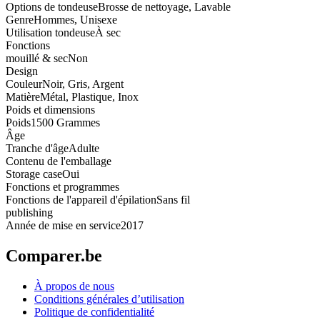
Options de tondeuse
Brosse de nettoyage, Lavable
Genre
Hommes, Unisexe
Utilisation tondeuse
À sec
Fonctions
mouillé & sec
Non
Design
Couleur
Noir, Gris, Argent
Matière
Métal, Plastique, Inox
Poids et dimensions
Poids
1500 Grammes
Âge
Tranche d'âge
Adulte
Contenu de l'emballage
Storage case
Oui
Fonctions et programmes
Fonctions de l'appareil d'épilation
Sans fil
publishing
Année de mise en service
2017
Comparer.be
À propos de nous
Conditions générales d’utilisation
Politique de confidentialité