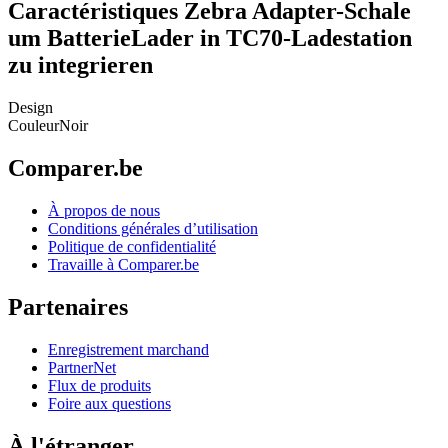
Caractéristiques Zebra Adapter-Schale
um BatterieLader in TC70-Ladestation
zu integrieren
Design
Couleur
Noir
Comparer.be
À propos de nous
Conditions générales d’utilisation
Politique de confidentialité
Travaille à Comparer.be
Partenaires
Enregistrement marchand
PartnerNet
Flux de produits
Foire aux questions
À l'étranger