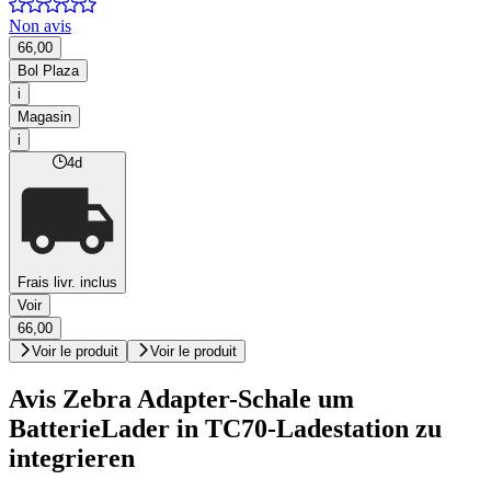
Non avis
66,00
Bol Plaza
i
Magasin
i
4d
Frais livr. inclus
Voir
66,00
Voir le produit
Voir le produit
Avis Zebra Adapter-Schale um
BatterieLader in TC70-Ladestation zu
integrieren