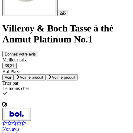
5
Villeroy & Boch Tasse à thé
Anmut Platinum No.1
Donnez votre avis
Meilleur prix
38,31
Bol Plaza
Voir
Voir le produit
Voir le produit
Trier par:
Le moins cher
Non avis