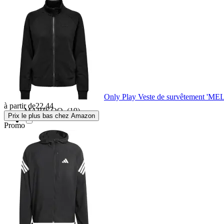
Leatt
(2)
Lyle & Scott
(1)
Maier Sports
(1)
Only Play Veste de survêtement 'ME
à partir de
22,44
MARIKOO
(19)
Prix le plus bas chez Amazon
Promo
Mizuno
(9)
New Balance
(2)
Newline
(33)
Nike ACG
(5)