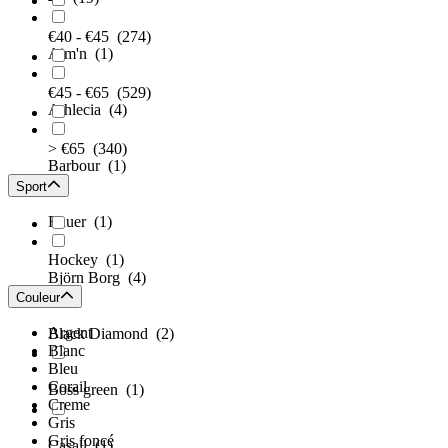
€40 - €45
(274)
Aim'n
(1)
€45 - €65
(529)
Athlecia
(4)
> €65
(340)
Barbour
(1)
Sport
Bauer
(1)
Hockey
(1)
Björn Borg
(4)
Couleur
Argent
Black Diamond
(2)
Blanc
Bleu
Corail
Boss green
(1)
Creme
Gris
Gris foncé
Casall
(1)