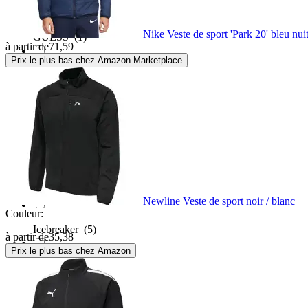
Nike Veste de sport 'Park 20' bleu nuit
GUESS
(1)
à partir de
71,59
Prix le plus bas chez Amazon Marketplace
Head
(1)
Helly Hansen
(1)
Hoka One One
(3)
Hummel
(210)
Newline Veste de sport noir / blanc
Couleur:
Icebreaker
(5)
à partir de
35,38
Prix le plus bas chez Amazon
inov-8
(2)
Isbjörn of Sweden
(3)