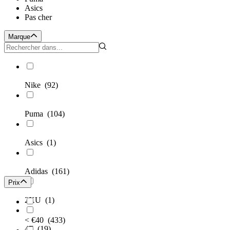
Asics
Pas cher
Marque
Nike
(92)
Puma
(104)
Asics
(1)
Adidas
(161)
Prix
2XU
(1)
< €40
(433)
4F
(19)