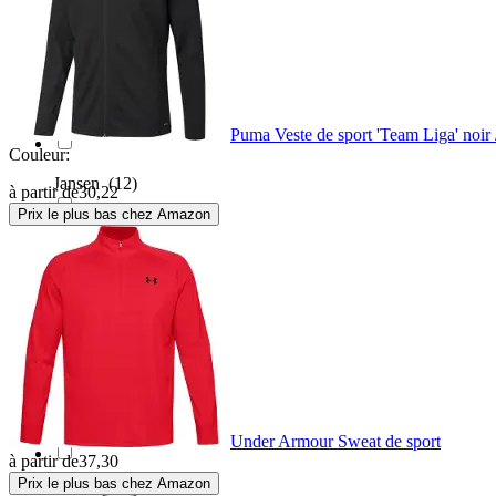
Jack Wolfskin
(1)
Jako
(82)
Puma Veste de sport 'Team Liga' noir 
Couleur:
Jansen
(12)
à partir de
30,22
Prix le plus bas chez Amazon
Joma
(3)
Kappa
(3)
Kempa
(11)
Killtec
(3)
Under Armour Sweat de sport
à partir de
37,30
Prix le plus bas chez Amazon
La Sportiva
(2)