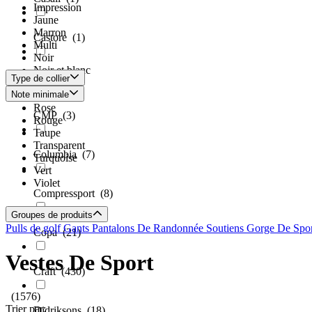
Impression
Jaune
Marron
Castore
(1)
Multi
Noir
Noir et blanc
CCM
(2)
Type de collier
Or
Note minimale
Orange
Rose
CMP
(3)
Rouge
Taupe
Transparent
Columbia
(7)
Turquoise
Vert
Violet
Compressport
(8)
Groupes de produits
Pulls de golf
Gants
Pantalons De Randonnée
Soutiens Gorge De Spo
Copa
(21)
Vestes De Sport
Craft
(430)
(1576)
Trier par:
Didriksons
(18)