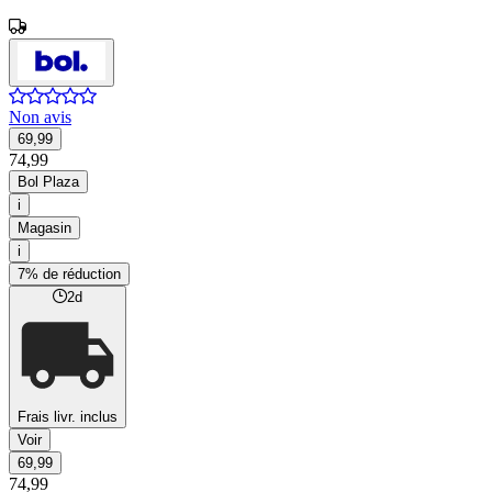
Non avis
69,99
74,99
Bol Plaza
i
Magasin
i
7% de réduction
2d
Frais livr. inclus
Voir
69,99
74,99