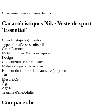
Chargement des données de prix...
Caractéristiques Nike Veste de sport
'Essential'
Caractéristiques générales
Type of coat
Vestes softshell
Genre
Femmes
Motif
Imprimer Mentions légales
Design
Couleur
Noir, Noir et blanc
Matière
Polyester, Plastique
Hauteur du talon de la chaussure (cm)
0 cm
Taille
Mesure
XS
Âge
Âge
18+
Tranche d'âge
Adulte
Comparer.be